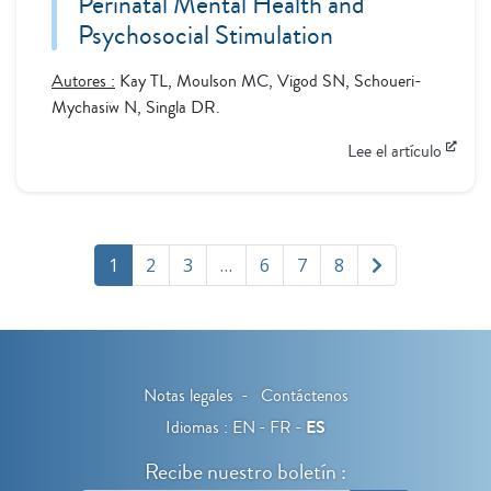
Perinatal Mental Health and
Psychosocial Stimulation
Autores :
Kay TL, Moulson MC, Vigod SN, Schoueri-
Mychasiw N, Singla DR.
Lee el artículo
1
2
3
…
6
7
8
Notas legales
Contáctenos
Idiomas :
EN
FR
ES
Recibe nuestro boletín :