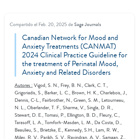
Compartido el
Feb. 20, 2025
de
Sage Journals
Canadian Network for Mood and
Anxiety Treatments (CANMAT)
2024 Clinical Practice Guideline for
the treatment of Perinatal Mood,
Anxiety and Related Disorders
Autores :
Vigod, S. N., Frey, B. N., Clark, C. T.,
Grigoriadis, S., Barker, L. C., Brown, H. K., Charlebois, J.,
Dennis, C-L., Fairbrother, N., Green, S. M., Letourneau,
N. L., Oberlander, T. F., Sharma, V., Singla, D. R.,
Stewart, D. E., Tomasi, P., Ellington, B. D., Fleury, C.,
Tarasoff, L. A., Tomforh-Masden, L. M., Da Costa, D.,
Beaulieu, S., Brietzke, E., Kennedy, S.H., Lam, R. W.,
Milev, R. V., Parikh, S. V., Ravindran, A. V., Samaan, Z.,