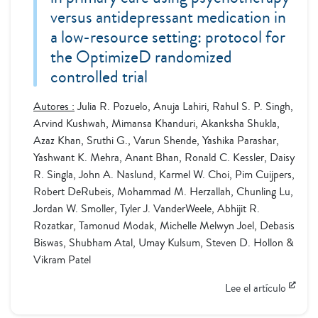
versus antidepressant medication in
a low-resource setting: protocol for
the OptimizeD randomized
controlled trial
Autores :
Julia R. Pozuelo, Anuja Lahiri, Rahul S. P. Singh,
Arvind Kushwah, Mimansa Khanduri, Akanksha Shukla,
Azaz Khan, Sruthi G., Varun Shende, Yashika Parashar,
Yashwant K. Mehra, Anant Bhan, Ronald C. Kessler, Daisy
R. Singla, John A. Naslund, Karmel W. Choi, Pim Cuijpers,
Robert DeRubeis, Mohammad M. Herzallah, Chunling Lu,
Jordan W. Smoller, Tyler J. VanderWeele, Abhijit R.
Rozatkar, Tamonud Modak, Michelle Melwyn Joel, Debasis
Biswas, Shubham Atal, Umay Kulsum, Steven D. Hollon &
Vikram Patel
Lee el artículo