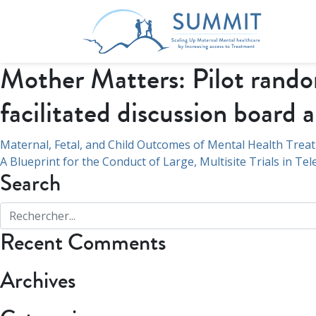
Mother Matters: Pilot randomi
facilitated discussion boar
Navigation
Maternal, Fetal, and Child Outcomes of Mental Health Trea
A Blueprint for the Conduct of Large, Multisite Trials in Te
de
Search
l’article
Recent Comments
Archives