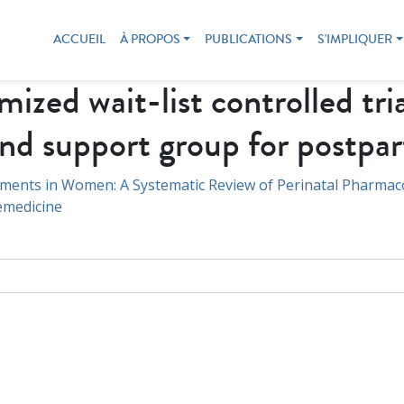
ACCUEIL
À PROPOS
PUBLICATIONS
S'IMPLIQUER
zed wait-list controlled tria
d and support group for post
tments in Women: A Systematic Review of Perinatal Pharmac
lemedicine