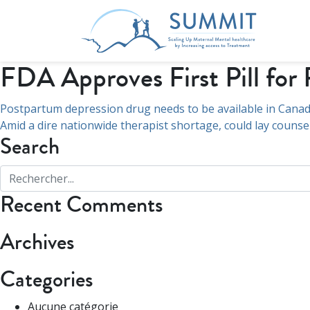
FDA Approves First Pill for
Navigation
Postpartum depression drug needs to be available in Canada
Amid a dire nationwide therapist shortage, could lay counse
de
Search
l’article
Recent Comments
Archives
Categories
Aucune catégorie