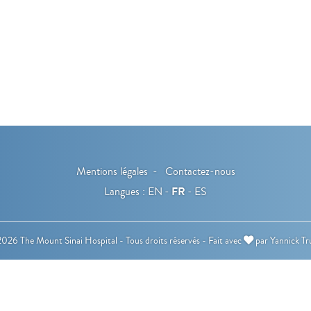
Mentions légales
Contactez-nous
Langues :
EN
FR
ES
026 The Mount Sinai Hospital - Tous droits réservés -
Fait avec
par
Yannick Tr